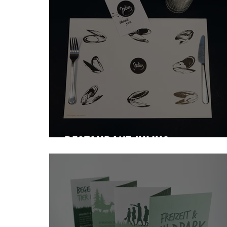
Bekleidung
Schilder
Buch/Magaz
RESTAURANT JULIUS