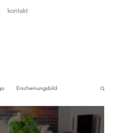
kontakt
go
Erscheinungsbild
ndising
Inserat
Mailing