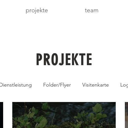
projekte
team
PROJEKTE
Dienstleistung
Folder/Flyer
Visitenkarte
Lo
g
Handel
Handwerk
Broschüre
Mercha