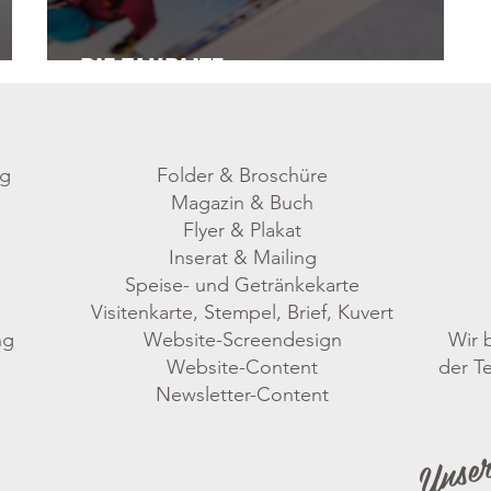
DIE TAUPLITZ
ng
Folder & Broschüre
Magazin & Buch
Flyer & Plakat
Inserat & Mailing
Speise- und Getränkekarte
Visitenkarte, Stempel, Brief, Kuvert
ng
Website
-Screendesign
Wir 
Website-
Content
der Te
Unse
Newsletter-Content
gi