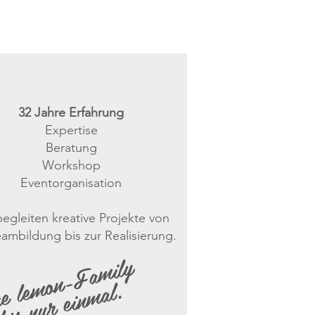
32 Jahre​ Erfahrung
Expertise
Beratung
Workshop
Eventorganisation
begleiten kreative Projekte von
ambildung bis zur Realisierung.
re lemon-Family
bts nur einmal.