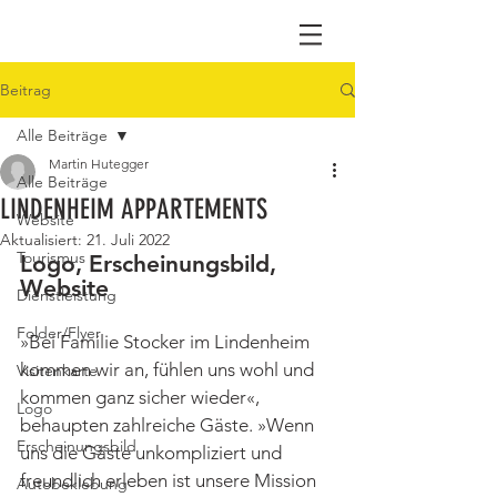
Beitrag
Alle Beiträge
Martin Hutegger
Alle Beiträge
LINDENHEIM APPARTEMENTS
Website
Aktualisiert:
21. Juli 2022
Tourismus
Logo, Erscheinungsbild, 
Website
Dienstleistung
Folder/Flyer
»Bei Familie Stocker im Lindenheim 
kommen wir an, fühlen uns wohl und 
Visitenkarte
kommen ganz sicher wieder«, 
Logo
behaupten zahlreiche Gäste. »Wenn 
Erscheinungsbild
uns die Gäste unkompliziert und 
freundlich erleben ist unsere Mission 
Autobeklebung