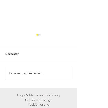
Kommentare
RESTAURANT JULIUS
WILDE WASSER SCHLA
Kommentar verfassen...
Logo & Namensentwicklung
Corporate Design
Positionierung