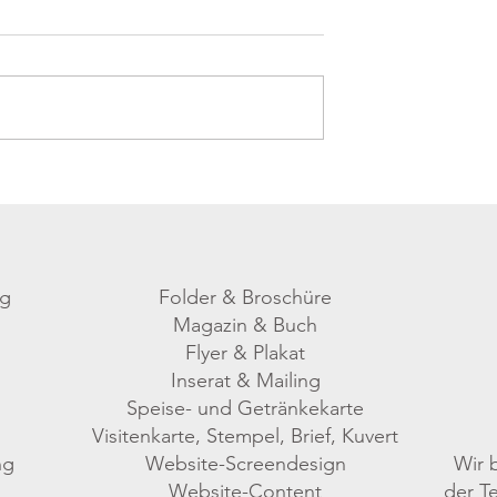
IMMING
FREIZEIT- UND WILDPARK UNTERTAUER
ng
Folder & Broschüre
Magazin & Buch
Flyer & Plakat
Inserat & Mailing
Speise- und Getränkekarte
Visitenkarte, Stempel, Brief, Kuvert
ng
Website
-Screendesign
Wir 
Website-
Content
der Te