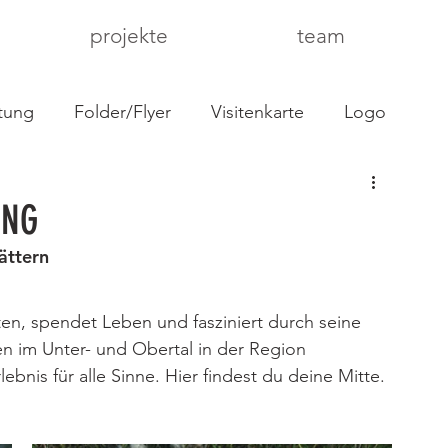
projekte
team
stung
Folder/Flyer
Visitenkarte
Logo
beschriftung
Handel
Handwerk
ING
ättern
ing
Bekleidung
Schilder
Buch/Magazin
ten, spendet Leben und fasziniert durch seine 
en im Unter- und Obertal in der Region 
bnis für alle Sinne. Hier findest du deine Mitte.