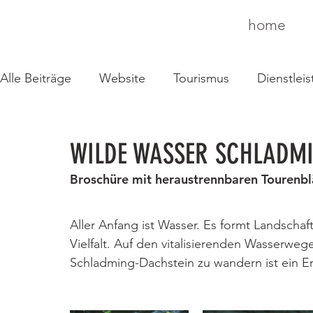
home
Alle Beiträge
Website
Tourismus
Dienstlei
Erscheinungsbild
Autobeklebung
Gebäude
WILDE WASSER SCHLADM
Broschüre mit heraustrennbaren Tourenbl
Broschüre
Merchandising
Inserat
Mail
Aller Anfang ist Wasser. Es formt Landschaf
Vielfalt. Auf den vitalisierenden Wasserweg
Schladming-Dachstein zu wandern ist ein Erle