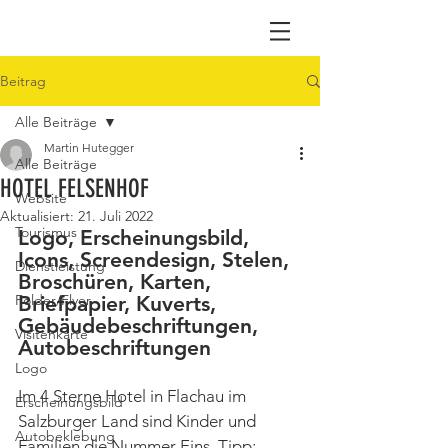
Beitrag
Alle Beiträge
Martin Hutegger
Alle Beiträge
HOTEL FELSENHOF
Website
Aktualisiert:
21. Juli 2022
Tourismus
Logo, Erscheinungsbild, 
Icons, Screendesign, Stelen, 
Dienstleistung
Broschüren, Karten, 
Folder/Flyer
Briefpapier, Kuverts, 
Gebäudebeschriftungen, 
Visitenkarte
Autobeschriftungen
Logo
Im 4 Sterne Hotel in Flachau im 
Erscheinungsbild
Salzburger Land sind Kinder und 
Autobeklebung
Familien die Nummer Eins. Tipp: 