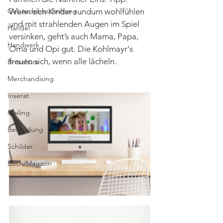
Gebäudebeschriftung
Wenn sich Kinder rundum wohlfühlen 
und mit strahlenden Augen im Spiel 
Handel
versinken, geht’s auch Mama, Papa, 
Handwerk
Oma und Opi gut. Die Kohlmayr‘s 
freuen sich, wenn alle lächeln.
Broschüre
Merchandising
Inserat
Mailing
Bekleidung
Schilder
Buch/Magazin