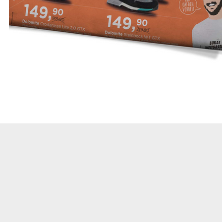
WWW.SCHUHJÄGER.AT
uch dazu?