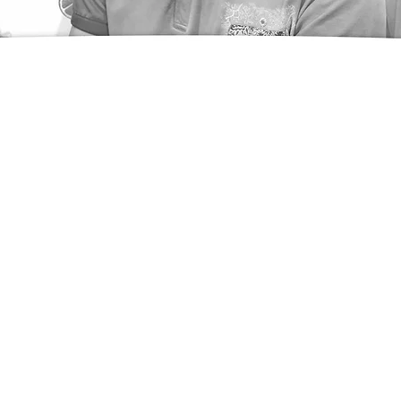
ing
ENTUR LEMON IN SC
 und Design für Print und Web sowie Strategie und 