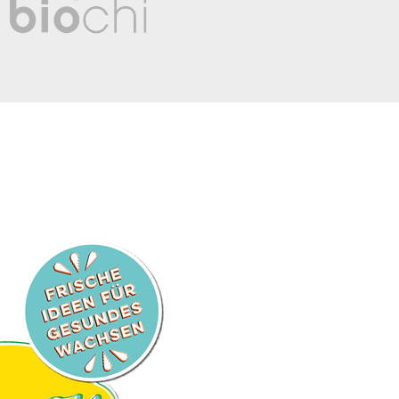
+43 3687 24463
office@