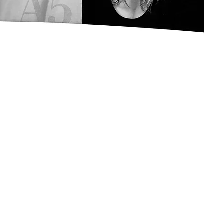
Öblarn
HLADMING
Kampagnen