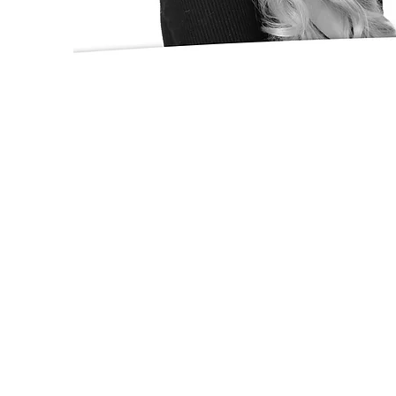
Schladm
WERBEAG
Konzeption